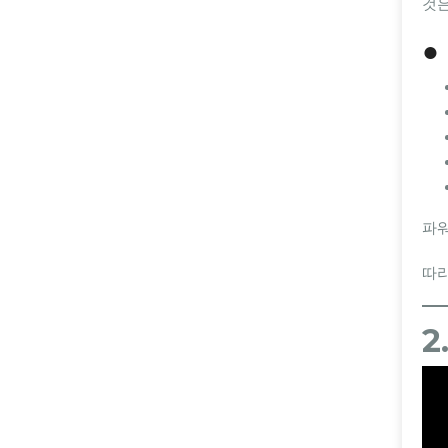
것
●
파워
따라
2