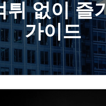
 먹튀 없이 즐
가이드