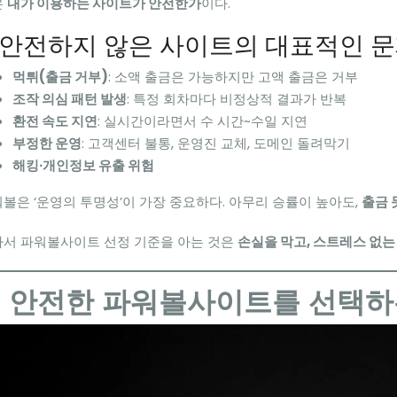
은
내가 이용하는 사이트가 안전한가
이다.
 안전하지 않은 사이트의 대표적인 
먹튀(출금 거부)
: 소액 출금은 가능하지만 고액 출금은 거부
조작 의심 패턴 발생
: 특정 회차마다 비정상적 결과가 반복
환전 속도 지연
: 실시간이라면서 수 시간~수일 지연
부정한 운영
: 고객센터 불통, 운영진 교체, 도메인 돌려막기
해킹·개인정보 유출 위험
볼은 ‘운영의 투명성’이 가장 중요하다. 아무리 승률이 높아도,
출금 
서 파워볼사이트 선정 기준을 아는 것은
손실을 막고, 스트레스 없는
. 안전한 파워볼사이트를 선택하