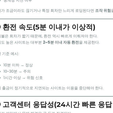
중계창 지연 여부
가 조금이라도 끊기거나 특정 회차만 느리게 로딩된다면
조작 위험
 환전 속도(5분 이내가 이상적)
볼은 회차가 짧기 때문에, 환전 역시 빠르게 이뤄져야 한다.
뢰도 높은 사이트는 대부분
2~5분 이내 자동 환전
을 제공한다.
 기준 예시:
10분 이하 → 정상
10~30분 → 주의
1시간 이상 → 위험 신호
 출금이 정기적으로 지연되는 사이트는 이용을 중단해야 한다.
 고객센터 응답성(24시간 빠른 응답