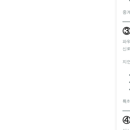
중계
③
파워
신
지연
특히
④