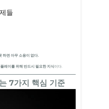
문제들
못 하면 아무 소용이 없다.
 플레이를 위해 반드시 필요한 지식
이다.
는 7가지 핵심 기준