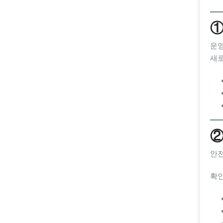
①
운영
새로
②
안
확인