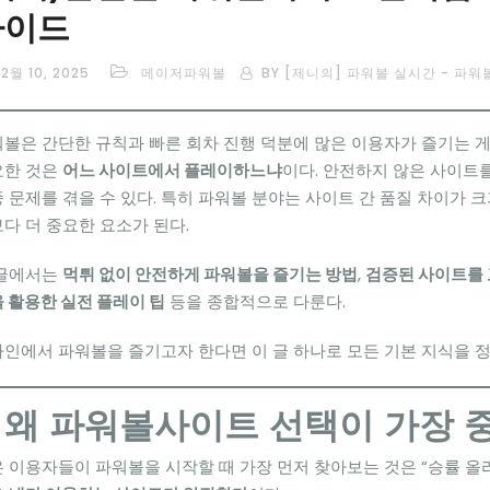
가이드
12월 10, 2025
메이저파워볼
BY [제니의] 파워볼 실시간 - 파
볼은 간단한 규칙과 빠른 회차 진행 덕분에 많은 이용자가 즐기는 
요한 것은
어느 사이트에서 플레이하느냐
이다. 안전하지 않은 사이트를
 문제를 겪을 수 있다. 특히 파워볼 분야는 사이트 간 품질 차이가 크기
다 더 중요한 요소가 된다.
 글에서는
먹튀 없이 안전하게 파워볼을 즐기는 방법
,
검증된 사이트를 
 활용한 실전 플레이 팁
등을 종합적으로 다룬다.
인에서 파워볼을 즐기고자 한다면 이 글 하나로 모든 기본 지식을 정
. 왜 파워볼사이트 선택이 가장 
 이용자들이 파워볼을 시작할 때 가장 먼저 찾아보는 것은 “승률 올