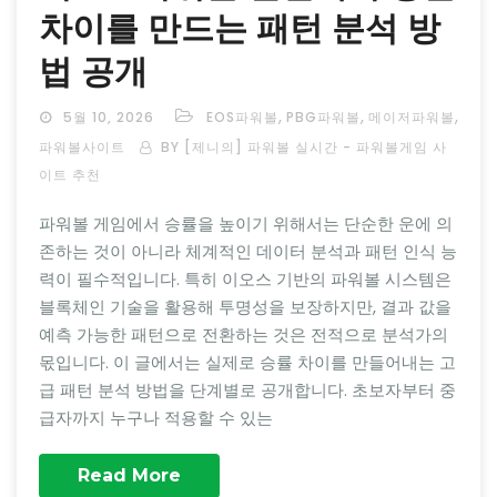
차이를 만드는 패턴 분석 방
법 공개
,
,
,
5월 10, 2026
EOS파워볼
PBG파워볼
메이저파워볼
파워볼사이트
BY [제니의] 파워볼 실시간 - 파워볼게임 사
이트 추천
파워볼 게임에서 승률을 높이기 위해서는 단순한 운에 의
존하는 것이 아니라 체계적인 데이터 분석과 패턴 인식 능
력이 필수적입니다. 특히 이오스 기반의 파워볼 시스템은
블록체인 기술을 활용해 투명성을 보장하지만, 결과 값을
예측 가능한 패턴으로 전환하는 것은 전적으로 분석가의
몫입니다. 이 글에서는 실제로 승률 차이를 만들어내는 고
급 패턴 분석 방법을 단계별로 공개합니다. 초보자부터 중
급자까지 누구나 적용할 수 있는
Read More