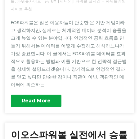
,
볼
파워볼사이트
BY [제니의] 파워볼 실시간 - 파워볼게임
사이트 추천
EOS파워볼은 많은 이용자들이 단순한 운 기반 게임이라
고 생각하지만, 실제로는 체계적인 데이터 분석이 승률을
크게 높일 수 있는 분야입니다. 안정적인 공략 흐름을 만
들기 위해서는 데이터를 어떻게 수집하고 해석하느냐가
가장 중요합니다. 이 글에서는 EOS파워볼 데이터를 효과
적으로 활용하는 방법과 이를 기반으로 한 전략적 접근법
을 상세히 설명드리겠습니다. 장기적으로 안정적인 결과
를 얻고 싶다면 단순한 감이나 직관이 아닌, 객관적인 데
이터에 의존하는
Read More
이오스파워볼 실전에서 승률