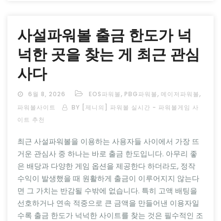
사설파워볼 출금 한도가 넉
넉한 곳을 찾는 게 최근 관심
사다
,
,
,
6월 8, 2026
EOS파워볼
PBG파워볼
메이저파워볼
파워볼사이트
BY [제니의] 파워볼 실시간 - 파워볼게임 사
이트 추천
최근 사설파워볼을 이용하는 사용자들 사이에서 가장 뜨
거운 관심사 중 하나는 바로 출금 한도입니다. 아무리 좋
은 배당과 다양한 게임 옵션을 제공한다 하더라도, 정작
수익이 발생했을 때 원활하게 출금이 이루어지지 않는다
면 그 가치는 반감될 수밖에 없습니다. 특히 고액 배팅을
선호하거나 연속 적중으로 큰 금액을 만들어낸 이용자일
수록 출금 한도가 넉넉한 사이트를 찾는 것은 필수적인 조