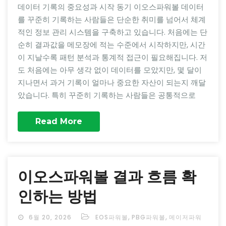
데이터 기록의 중요성과 시작 동기 이오스파워볼 데이터
를 꾸준히 기록하는 사람들은 단순한 취미를 넘어서 체계
적인 정보 관리 시스템을 구축하고 있습니다. 처음에는 단
순히 결과값을 메모장에 적는 수준에서 시작하지만, 시간
이 지날수록 패턴 분석과 통계적 접근이 필요해집니다. 저
도 처음에는 아무 생각 없이 데이터를 모았지만, 몇 달이
지나면서 과거 기록이 얼마나 중요한 자산이 되는지 깨달
았습니다. 특히 꾸준히 기록하는 사람들은 공통적으로
Read More
이오스파워볼 결과 흐름 확
인하는 방법
,
,
6월 20, 2026
EOS파워볼
PBG파워볼
메이저파워