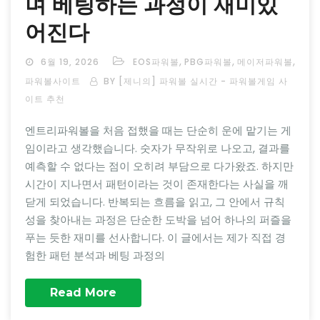
며 베팅하는 과정이 재미있
어진다
,
,
,
6월 19, 2026
EOS파워볼
PBG파워볼
메이저파워볼
파워볼사이트
BY [제니의] 파워볼 실시간 - 파워볼게임 사
이트 추천
엔트리파워볼을 처음 접했을 때는 단순히 운에 맡기는 게
임이라고 생각했습니다. 숫자가 무작위로 나오고, 결과를
예측할 수 없다는 점이 오히려 부담으로 다가왔죠. 하지만
시간이 지나면서 패턴이라는 것이 존재한다는 사실을 깨
닫게 되었습니다. 반복되는 흐름을 읽고, 그 안에서 규칙
성을 찾아내는 과정은 단순한 도박을 넘어 하나의 퍼즐을
푸는 듯한 재미를 선사합니다. 이 글에서는 제가 직접 경
험한 패턴 분석과 베팅 과정의
Read More